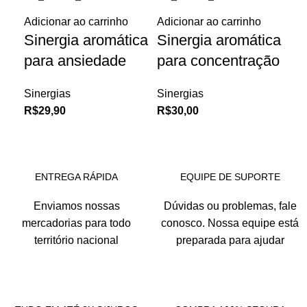
Adicionar ao carrinho
Adicionar ao carrinho
Adi
Sinergia aromática
Sinergia aromática
Si
para ansiedade
para concentração
pa
Sinergias
Sinergias
Sin
R$
29,90
R$
30,00
R$
ENTREGA RÁPIDA
EQUIPE DE SUPORTE
Enviamos nossas
Dúvidas ou problemas, fale
mercadorias para todo
conosco. Nossa equipe está
território nacional
preparada para ajudar