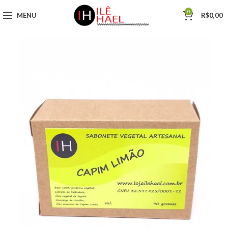
0
MENU
R$
0,00