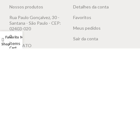
Nossos produtos
Detalhes da conta
Rua Paulo Gonçalvez, 30 -
Favoritos
Santana - São Paulo - CEP:
Meus pedidos
02403-020
0
Favorito
Minha conta
Sair da conta
items
Shop
Mapa Numerológico
CONTATO
Cart
Whatsapp
AJUDA E SUPORTE
FORMAS DE PAGAMENTOS
(11) 97169-7702
(11) 96186-7166
Política de Privacidade
FALE COM ATENDENTE