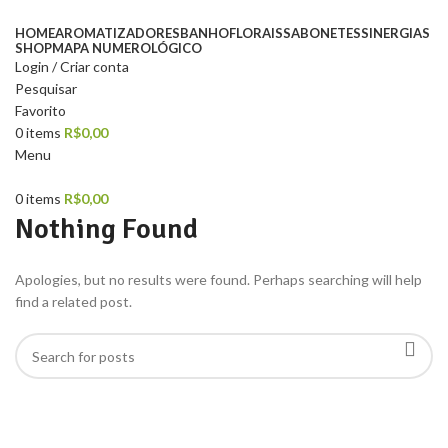
HOME
AROMATIZADORES
BANHO
FLORAIS
SABONETES
SINERGIAS
SHOP
MAPA NUMEROLÓGICO​
Login / Criar conta
Pesquisar
Favorito
0
items
R$
0,00
Menu
0
items
R$
0,00
Nothing Found
Apologies, but no results were found. Perhaps searching will help
find a related post.